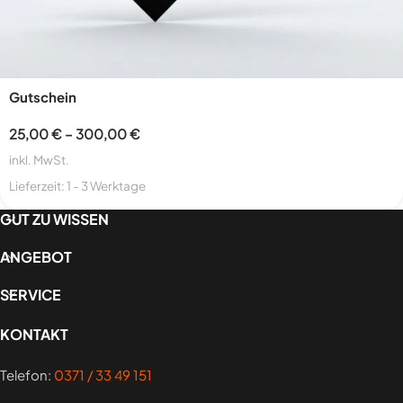
Gutschein
25,00
€
–
300,00
€
inkl. MwSt.
Lieferzeit:
1 - 3 Werktage
GUT ZU WISSEN
ANGEBOT
SERVICE
KONTAKT
Telefon:
0371 / 33 49 151