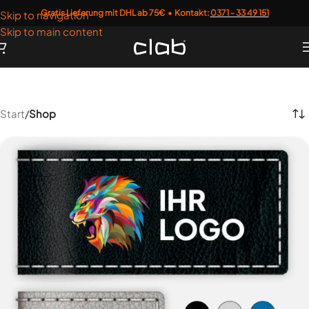
Gratis Lieferung mit DHL ab 75€ • Kontakt:
0371 - 33 49 151
Skip to navigation
Skip to main content
Start
/
Shop